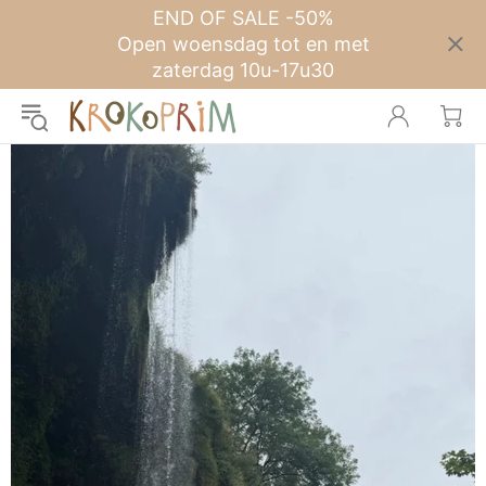
END OF SALE -50%
Open woensdag tot en met
zaterdag 10u-17u30